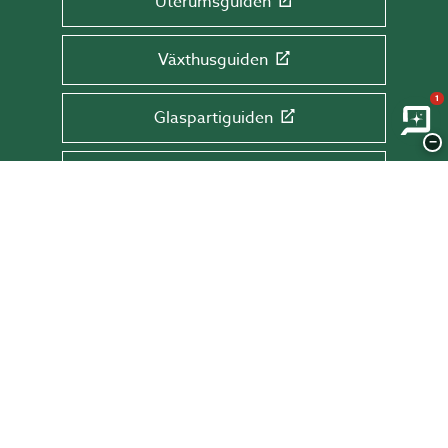
Uterumsguiden
Växthusguiden
1
Glaspartiguiden
−
Takguiden
Altanguiden
ANMÄL DIG TILL VÅRT NYHETSBREV!
Få tips & råd, information och erbjudanden
direkt till din inkorg.
Skriv din mail här