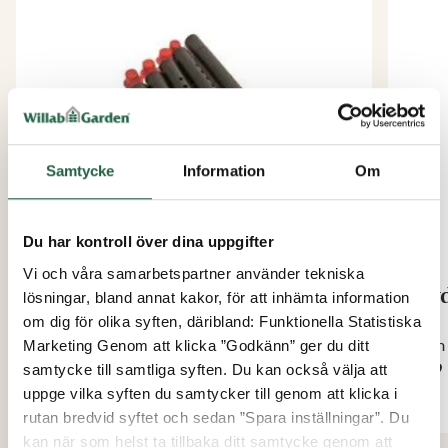
Samtycke
Information
Om
Du har kontroll över dina uppgifter
Vi och våra samarbetspartner använder tekniska
Hydromat fördelarrör, 5 st
Hyd
lösningar, bland annat kakor, för att inhämta information
om dig för olika syften, däribland: Funktionella Statistiska
Från
Från
Marketing Genom att klicka ”Godkänn” ger du ditt
79 kr
239 
samtycke till samtliga syften. Du kan också välja att
uppge vilka syften du samtycker till genom att klicka i
rutan bredvid syftet och sedan ”Spara inställningar”. Du
kan när som helst ta tillbaka ditt samtycke genom att