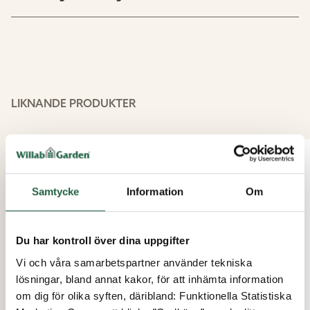
2 x Ändkoppling 8 mm/3 mm
1 x T-koppling 8 mm/3 mm/8 mm
1 x L-koppling 8 mm/8 mm
LIKNANDE PRODUKTER
Bruksanvisningar på 6 språk (DE, EN, FR, IT, ES, PT)
Möjliga tillval:
Samtycke
Information
Om
Tryckreducerare för vattenkran
Fler Tropf-Blumat Bevattningskoner och tillbehör.
Du har kontroll över dina uppgifter
Vi och våra samarbetspartner använder tekniska
lösningar, bland annat kakor, för att inhämta information
om dig för olika syften, däribland: Funktionella Statistiska