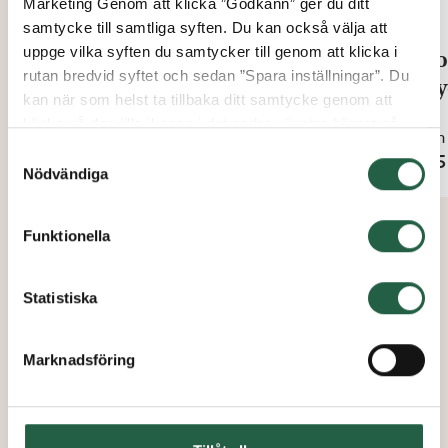
Marketing Genom att klicka ”Godkänn” ger du ditt
samtycke till samtliga syften. Du kan också välja att
uppge vilka syften du samtycker till genom att klicka i
Tropf-Blumat T-Koppling +
Tro
rutan bredvid syftet och sedan ”Spara inställningar”. Du
Stoppkoppling
Try
kan när som helst ta tillbaka ditt samtycke genom att
klicka på den lilla ikonen i det nedre vänstra hörnet på
Från
Från
sidan. Klicka på länken för att läsa mer om hur vi
Samtyckesval
39 kr
445
använder kakor och andra tekniska lösningar och hur vi
Nödvändiga
inhämtar och behandlar personuppgifter.
Funktionella
Ta reda på mer om cookies Googles sekretesspolicy
Statistiska
Marknadsföring