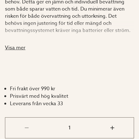
behov. Detta ger en jämn och individuell bevattning
som både sparar vatten och tid. Du minimerar även
risken för både övervattning och uttorkning. Det
behövs ingen justering för tid eller mängd och
bevattningssystemet kräver inga batterier eller ström.
Bevattningssystemet är 3 meter långt och är
Visa mer
dimensionerat för upp till 12 plantor. Paketet innehåller
alla delar du behöver för att enkelt komma i gång och
skapa ditt effektiva
bevattningssystem. Bevattningssystemet kopplas
direkt till en vattentunna, men önskar du koppla
Fri frakt över 990 kr
systemet direkt till en vattenkran finns en
Prisvärt med hög kvalitet
tryckreducerare att köpa som tillval.
Leverans från vecka 33
Användningen är enkel och smidig. Konerna trycks ner i
krukan intill plantorna, och på så sätt känner konen av
fuktigheten i jorden och varje plantas behov av vatten.
Det går även att öppna/stänga varje bevattningskon