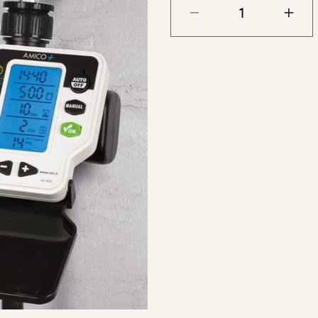
1 utlopp
Drivs av 2 st AA-batte
Nedfällbart skydd fö
2 års garanti
Bra att veta
Lätt att hantera oc
Upplyst LCD-display