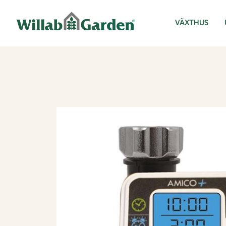
Willab Garden
VÄXTHUS