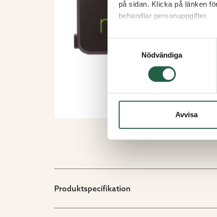
på sidan. Klicka på länken f
behandlar personuppgifter.
Ta reda på mer om cookies
Samtyckesval
Nödvändiga
Avvisa
Produktspecifikation