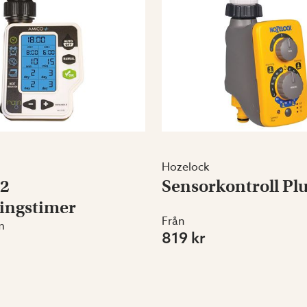
Hozelock
2
Sensorkontroll Pl
ingstimer
Från
m
819 kr