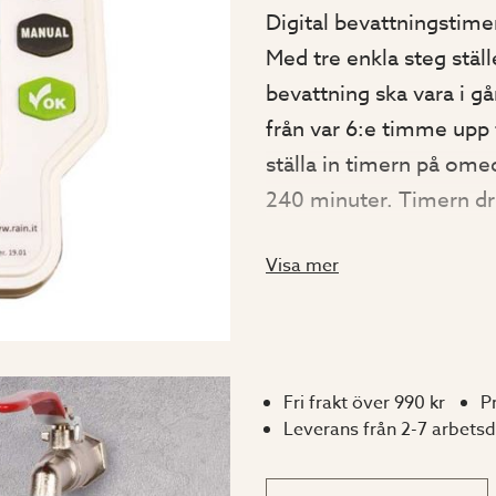
Digital bevattningstime
Med tre enkla steg ställ
bevattning ska vara i gå
från var 6:e timme upp t
ställa in timern på ome
240 minuter. Timern driv
Visa mer
Specifikation
Inloppsdiameter 3/4-
Utloppsdimater 3/4"
Fri frakt över 990 kr
P
Tryck: Min 1 bar, max
Leverans från 2-7 arbets
Minsta flöde: 5 liter
Max flöde: 40 liter/