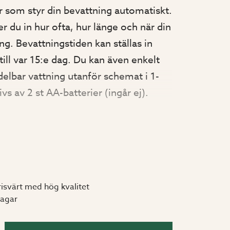
r som styr din bevattning automatiskt.
er du in hur ofta, hur länge och när din
ng. Bevattningstiden kan ställas in
ill var 15:e dag. Du kan även enkelt
delbar vattning utanför schemat i 1-
s av 2 st AA-batterier (ingår ej).
1"
risvärt med hög kvalitet
 6 bar
dagar
/min
min