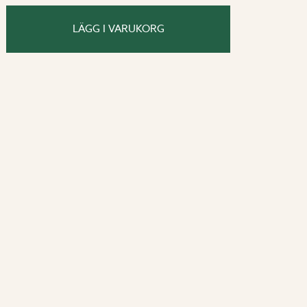
art.nr. 2249).
LÄGG I VARUKORG
evattningstimer (art nr. 2215) för ett
em.