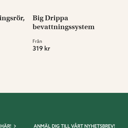
ngsrör,
Big Drippa
bevattningssystem
Från
319 kr
 HÄR!
ANMÄL DIG TILL VÅRT NYHETSBREV!