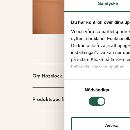
Samtycke
Du har kontroll över dina up
Vi och våra samarbetspartner 
syften, däribland: Funktionel
Du kan också välja att uppge 
inställningar”. Du kan när som
på sidan. Klicka på länken f
behandlar personuppgifter.
Om Hozelock
Ta reda på mer om cookies
Samtyckesval
Nödvändiga
Produktspecifikation
Avvisa