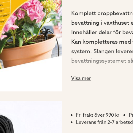
Komplett droppbevattni
bevattning i växthuset 
Innehåller delar för bev
Kan kompletteras med fle
system. Slangen leverer
bevattningssystemet så 
droppmunstycke ger 0-2
Visa mer
Levereras med:
1 st. Tryckreducerare
Fri frakt över 990 kr
P
15m Microslang (art.
Leverans från 2-7 arbets
15 st. Droppmunstyck