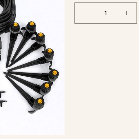
2241).
14 st. T-kopplingar (
TIPS
Komplettera med en b
helautomatiskt syst