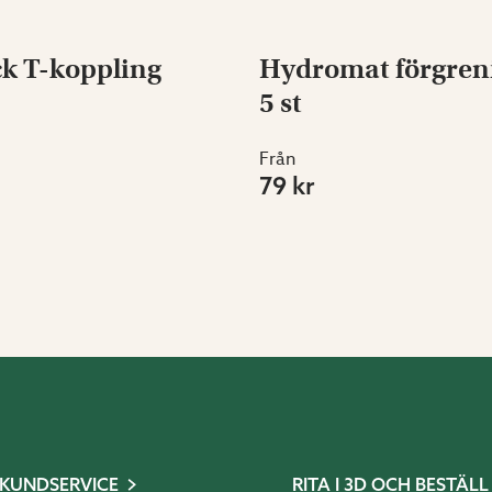
k T-koppling
Hydromat förgreni
5 st
Från
79 kr
KUNDSERVICE
RITA I 3D OCH BESTÄLL