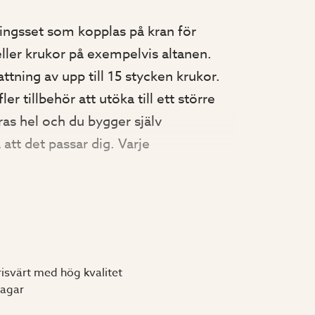
ngsset som kopplas på kran för
eller krukor på exempelvis altanen.
attning av upp till 15 stycken krukor.
r tillbehör att utöka till ett större
as hel och du bygger själv
att det passar dig. Varje
0 liter per timme.
 (art.nr. 2250).
risvärt med hög kvalitet
nr. 2252).
dagar
en universal med markhållare (art.nr.