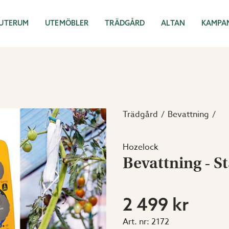
UTERUM
UTEMÖBLER
TRÄDGÅRD
ALTAN
KAMPA
Trädgård
Bevattning
Hozelock
Bevattning - S
2 499 kr
Art. nr:
2172