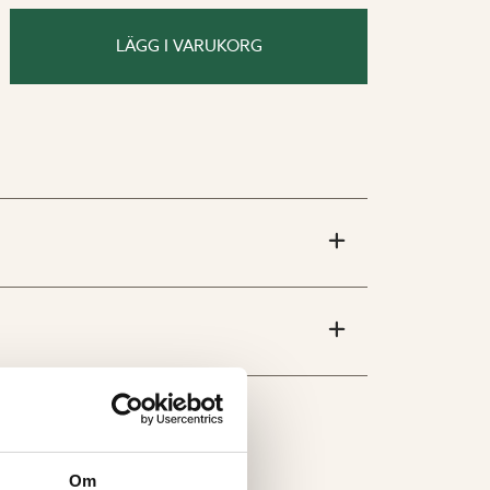
kar med underbevattning.
 underbevattningsfunktion med en
LÄGG I VARUKORG
 2 liter. Överflödigt vatten rinner ut
på sidorna. Perfekta att kombinera
em (art.nr. 5609).
rfekt för uppbindning av
 behöver klätterstöd (art.nr. 5340).
na, 8 m – plastlina komplett med
 denna lina fäster du sedan
Om