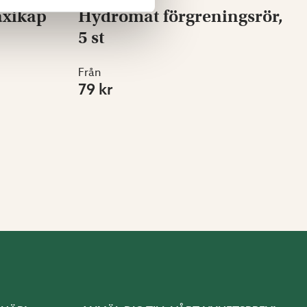
axikap
Hydromat förgreningsrör,
5 st
Från
79 kr