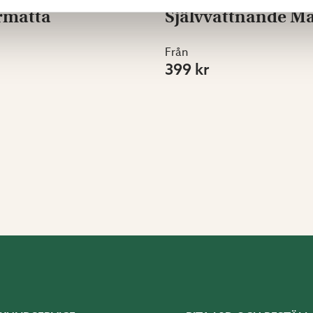
rmatta
Självvattnande M
Från
399 kr