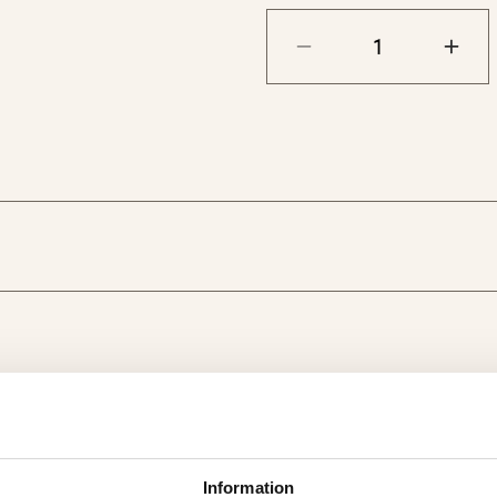
5 st. Planteringshin
Planteringshink med
vattenreservoar på ca
från förborrade hål 
med bevattningssyst
5 st. Tomatkrok – pe
grönskaksplantor som
1 st. Upphängningsli
fästen och skruvar. I
tomatkrokarna.
Information