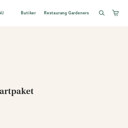
NJ
Butiker
Restaurang Gardeners
tartpaket