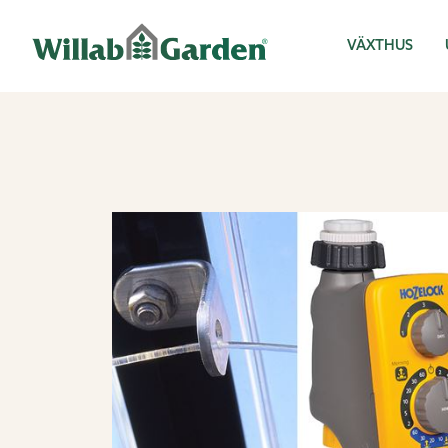
Willab Garden
VÄXTHUS