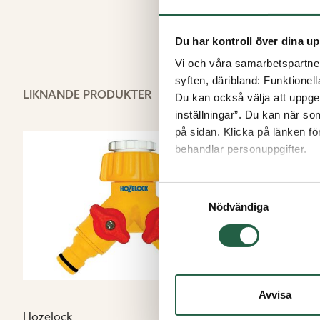
Du har kontroll över dina up
Vi och våra samarbetspartner 
syften, däribland: Funktionel
LIKNANDE PRODUKTER
Du kan också välja att uppge 
inställningar”. Du kan när som
på sidan. Klicka på länken f
behandlar personuppgifter.
Ta reda på mer om cookies
Samtyckesval
Nödvändiga
Avvisa
Hozelock