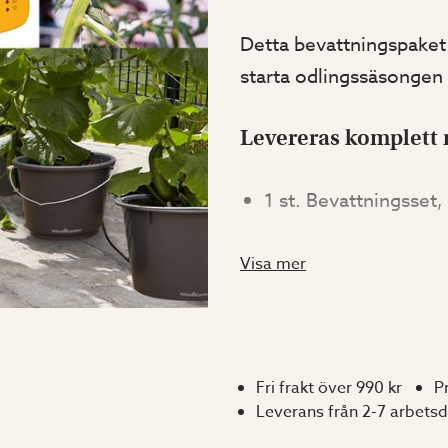
Detta bevattningspaket 
starta odlingssäsongen i
Levereras komplett
1 st. Bevattningsset
microslang, 15 st. 
markhållare samt 14 
Visa mer
1 st. Timer sensorkon
bevattningstimer där 
länge du vill att dit
Fri frakt över 990 kr
P
Drivs med 2 stycken A
Leverans från 2-7 arbets
krävs (art.nr. 2215).