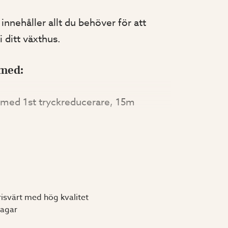
innehåller allt du behöver för att
 ditt växthus.
 med:
, med 1st tryckreducerare, 15m
droppmunstycke universal med
st. t-kopplingar (art.nr. 2239).
troll plus – Elektronisk
du enkelt justerar hur ofta och hur
t bevattningssystem ska vara igång.
risvärt med hög kvalitet
A-batteri så ingen el-installation
dagar