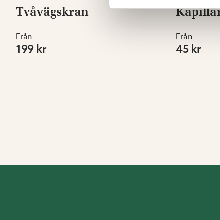
Tvåvägskran
Kapillä
Från
Från
199 kr
45 kr