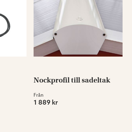
Nockprofil till sadeltak
Från
1 889 kr