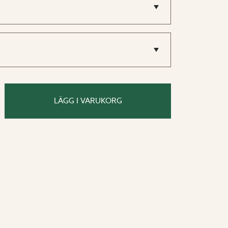
rt, vitt och silvermetallic. Dessutom
ännor och stuprör lackerade i samma
LÄGG I VARUKORG
ndardkulörer på deras produkter.
örer kan avvika från Willab Gardens
 produkter ofta pulverlackeras. För
dabs färger, vänligen kontakta våra
vvattning är enkelt att montera och