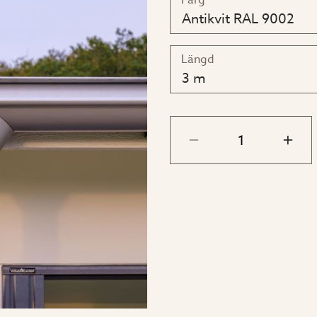
Färg
Antikvit RAL 9002
Färger
Längd
Standardfärgerna är sva
3 m
kan du välja till hängr
färg som taket.
Vi erbjuder Lindabs sta
Observera att dessa kul
egna produkter, då våra
mer information om Lin
säljare
Lindabs system för taka