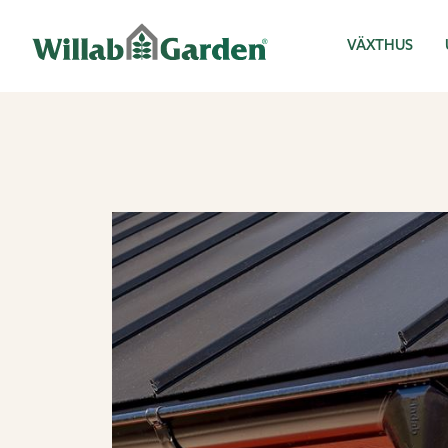
Willab Garden
VÄXTHUS