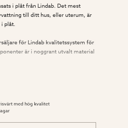
ats i plåt från Lindab. Det mest
vattning till ditt hus, eller uterum, är
i plåt.
säljare för Lindab kvalitetssystem för
ponenter är i noggrant utvalt material
g livslängd. De står väl emot vädrets
eds säkert bort från byggnadens tak
risvärt med hög kvalitet
dagar