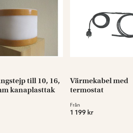
gstejp till 10, 16,
Värmekabel med
mm kanaplasttak
termostat
Från
1 199 kr