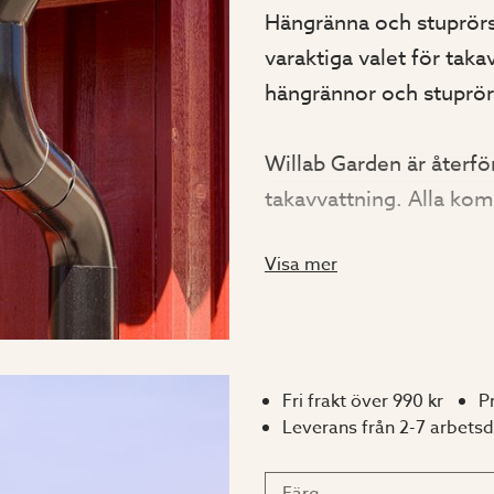
Hängränna och stuprörss
varaktiga valet för takav
hängrännor och stuprör 
Willab Garden är återför
takavvattning. Alla kom
vilket garanterar en lån
Visa mer
växlingar och vattnet l
och fasad.
Dimensioner
Fri frakt över 990 kr
P
Leverans från 2-7 arbets
Hängränna 100 mm
Stuprör 75 mm