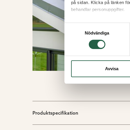
på sidan. Klicka på länken f
behandlar personuppgifter.
Ta reda på mer om cookies
Samtyckesval
Nödvändiga
Avvisa
Produktspecifikation