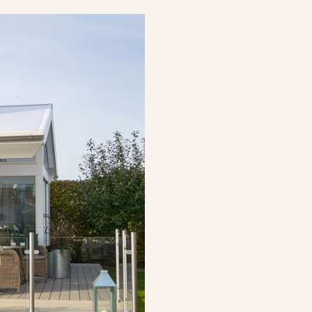
lätt att arbeta med tack v
du behöver för att mon
Lång livslängd
Finns i många färger
Lätt att montera
Alla tillbehör ingår i 