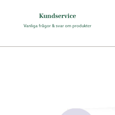
e och styvaste kanalplasttak. Kanalplastens konstr
Kundservice
rt med traditionell kanalplast. Det gör att du kan s
rreglar ingår ej vid av köp av komplett tak.
Vanliga frågor & svar om produkter
 på en konstruktion bestående av takstolar och tvä
kbalkar av limträ. De stora temperaturskillnaderna 
t montera på tvärreglar med max c/c-avstånd 600 mm
lkarna (c/c) styrs av vilken takskiva som ska mont
ått med konstruktionen går det bra att kapa både b
arna styrs av takets tjocklek och i vilken snözon t