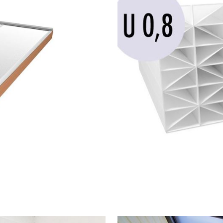
e täcks av profiler målas med vit eller ljus färg. M
rna negativt.
en
ör tak i uterum och vinterträdgårdar. Taket är anpas
et passera igenom, men reflekterar effektivt bort 
mat i uterummet varma och soliga dagar.
 vilket gör att montaget oftast går på halva tiden 
 som är enkel att hålla ren, utan genomgående skr