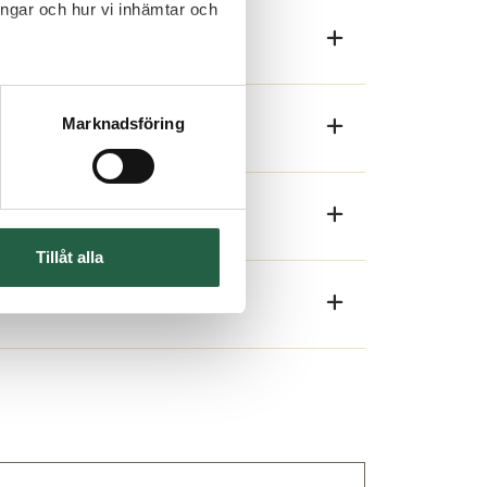
ingar och hur vi inhämtar och
Marknadsföring
hov kan våra tak lätt kapas både på
Tillåt alla
t göra nödvändiga anpassningar till