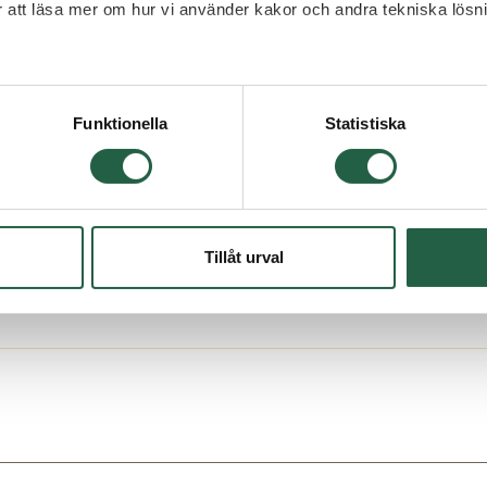
 HX-struktur
ör att läsa mer om hur vi använder kakor och andra tekniska lösn
 Googles sekretesspolicy
veras i färgen vit
Funktionella
Statistiska
ver en minimilutning på 4 grader (=7 cm/m) . Vid be
Tillåt urval
d såg.
kanalplast-skivorna levereras alltid okapade. För at
tandad såg.