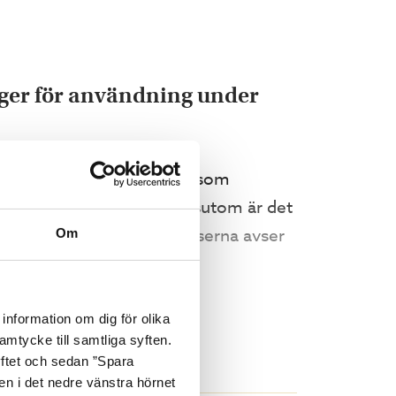
lager för användning under
årt unika IQ-reflex-skikt som
 nästintill obehindrat. Dessutom är det
 på byggnadsprodukter. Priserna avser
Om
information om dig för olika
amtycke till samtliga syften.
yftet och sedan ”Spara
nen i det nedre vänstra hörnet