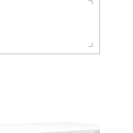
uktion med X-struktur, kryssfackverk,
lippa eller använda färre tvärreglar
rgående reglar.
gör att vanligt virke vrider sig och
.
eras. Se mer i monteringsanvisningen.
redd och längd.
aket monteras i. Se mer i