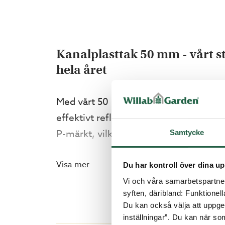
Kanalplasttak 50 mm - vårt s
hela året
Med vårt 50 mm kanalplasttak kan du a
effektivt reflekterar bort en stor del 
P-märkt, vilket innebär att det uppfyl
Samtycke
komplett tak inkl. profilsystem.
Visa mer
Du har kontroll över dina up
Bra att veta
Vi och våra samarbetspartner 
syften, däribland: Funktionel
Du kan också välja att uppge 
Komplett profilsystem ingår
inställningar”. Du kan när som