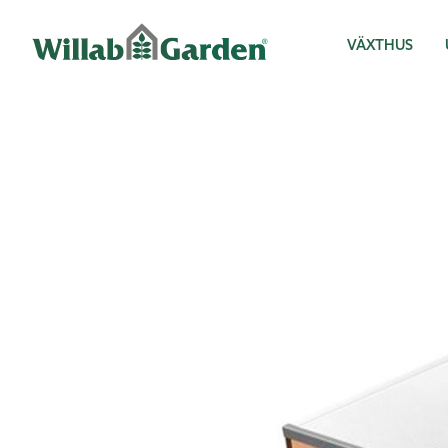
Willab Garden
VÄXTHUS