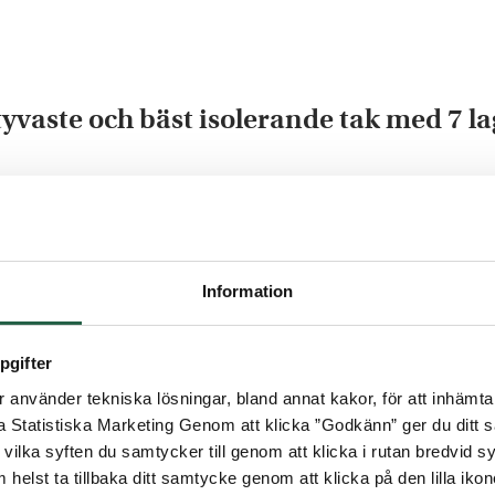
tyvaste och bäst isolerande tak med 7 
nvända ditt uterum året om. Taket är försett med v
av värmen från solljus samtidigt som ljuset passerar
ler EU:s, Sveriges och branschens högt ställda krav
Information
pgifter
använder tekniska lösningar, bland annat kakor, för att inhämta 
la Statistiska Marketing Genom att klicka ”Godkänn” ger du ditt s
vilka syften du samtycker till genom att klicka i rutan bredvid s
 helst ta tillbaka ditt samtycke genom att klicka på den lilla iko