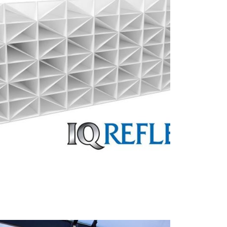
örka färger kan skapa värmebryggor som
sat efter de växlande förhållandena i
värmen som kommer från solljus. Detta
jämfört med andra isolertak. Du får
uvar som ökar risken för läckage.