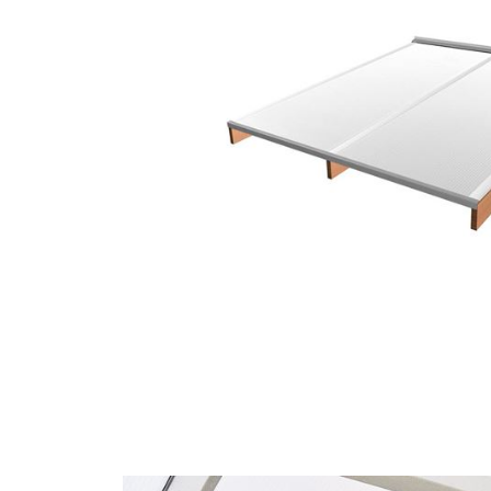
Balkar och reglar vars översida int
på lång sikt kan påverka isolerskivo
IQ Reflex - reflekterar bort värm
IQ Reflex är den idealiska lösningen f
ett uterum och låter det synliga ljus
innebär ett betydligt behagligare kli
Enkel och snabb montering!
Våra tak monteras utan synliga skruvar
dessutom ett tak med en slät ovansida