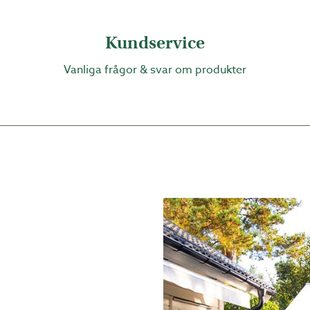
Kundservice
ver en minimilutning på 4 grader (=7 cm/m) . Vid be
Vanliga frågor & svar om produkter
d såg.
kanalplast-skivorna levereras alltid okapade. För at
tandad såg.
rkaste och styvaste kanalplasttak. Isolertakets ko
h styvhet, jämfört med tradtionell kanalplast. Det g
akbalkar och tvärreglar ingår ej vid av köp av kompl