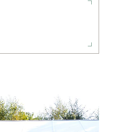
hov kan våra tak lätt kapas både på
t göra nödvändiga anpassningar till
nstruktion med HX-struktur,
ör att du kan slippa eller använda
ett tak.