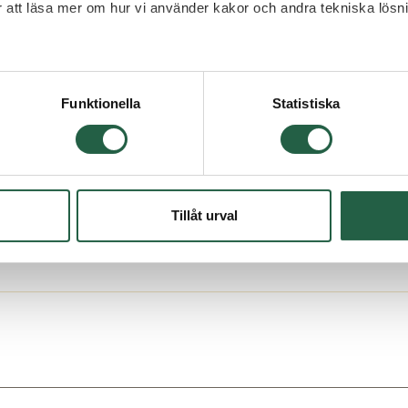
h takskivor.
ör att läsa mer om hur vi använder kakor och andra tekniska lösn
 Googles sekretesspolicy
lvita takskivor.
Funktionella
Statistiska
Tillåt urval
-struktur.
dubbla kanaler. Kanalerna gör att kondens fälls ut in
idan av tak
veras i färgen vit