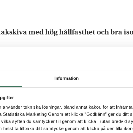
takskiva med hög hållfasthet och bra i
och förlänga säsongen ska du välja vårt 32 mm tak i
n längre. Du kan därför värma upp och använda dit
r att det uppfyller EU:s, Sveriges och branschens h
plett tak inkl. profilsystem.
Information
pgifter
använder tekniska lösningar, bland annat kakor, för att inhämta 
la Statistiska Marketing Genom att klicka ”Godkänn” ger du ditt s
ruktur.
vilka syften du samtycker till genom att klicka i rutan bredvid s
et färdigkapat i leveransen.
 helst ta tillbaka ditt samtycke genom att klicka på den lilla iko