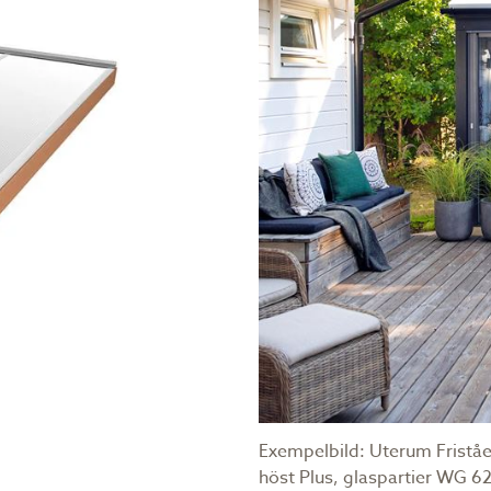
 på en konstruktion bestående av takstolar och tvä
kbalkar av limträ. De stora temperaturskillnaderna 
t montera på tvärreglar med max c/c-avstånd 600 mm
lkarna (c/c) styrs av vilken takskiva som ska mont
ått med konstruktionen går det bra att kapa både b
arna styrs av takets tjocklek och i vilken snözon t
e täcks av profiler målas med vit eller ljus färg. M
rna negativt.
Exempelbild: Uterum Friståe
höst Plus, glaspartier WG 6