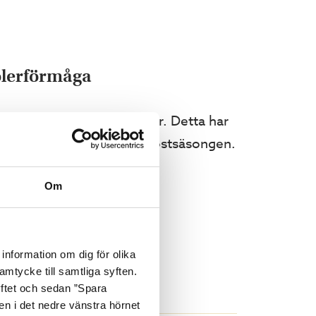
solerförmåga
 kanalplast med HX-struktur. Detta har
t uterum även under vår-höstsäsongen.
ögt ställda krav på
Om
information om dig för olika
amtycke till samtliga syften.
yftet och sedan ”Spara
nen i det nedre vänstra hörnet