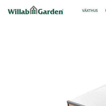
Willab Garden
VÄXTHUS