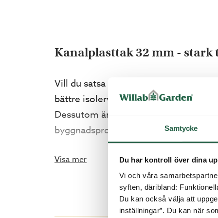
Kanalplasttak 32 mm - stark 
Vill du satsa lite mer på ditt uterum 
bättre isolervärde och bevarar värme
Dessutom är det P-märkt, vilket innebä
byggnadsprodukter. Priserna avser kom
Samtycke
Vad får jag som kund?
Visa mer
Du har kontroll över dina up
Vi och våra samarbetspartner 
syften, däribland: Funktionel
Marknadens starkaste takmed HX-st
Du kan också välja att uppge 
Välj till exaktkapning för att få tak
inställningar”. Du kan när som