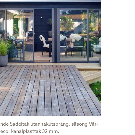
rgående reglar.
gör att vanligt virke vrider sig och
.
eras. Se mer i monteringsanvisningen.
redd och längd.
aket monteras i. Se mer i
örka färger kan skapa värmebryggor som
nde Sadeltak utan takutsprång, säsong Vår-
2eco, kanalplasttak 32 mm.