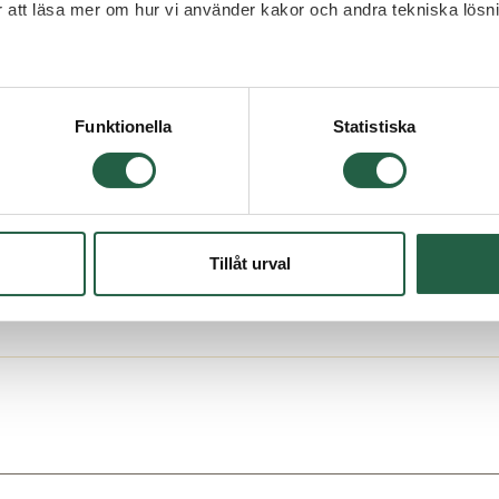
et färdigkapat i leveransen.
ör att läsa mer om hur vi använder kakor och andra tekniska lösn
h takskivor.
 Googles sekretesspolicy
Funktionella
Statistiska
lvita takskivor.
Tillåt urval
ruktur.