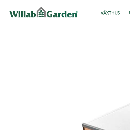
Willab Garden
VÄXTHUS