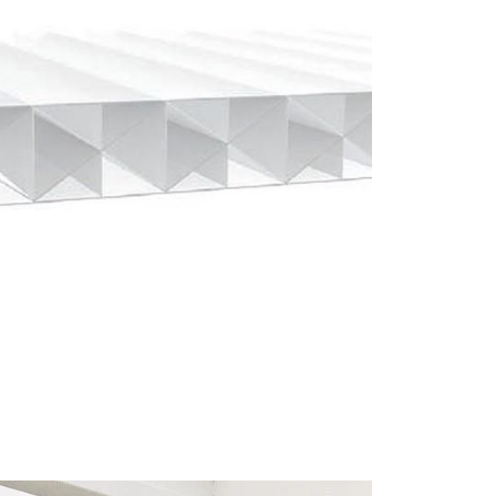
då exaktkapa både profiler och
h metallspån i trädgården, dessutom
l 100%! Köp exaktkapning direkt i
rum!
um måste detta köpas i tillägg. För mer
åtten, kontakta våra säljare.