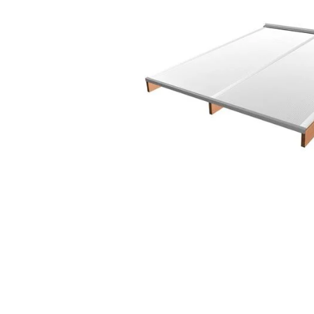
Låt oss exaktkapa ditt kanalplast
Vid köp av kanalplasttak i ett komplet
takskivorna helt enligt dina specifika
värnar du om miljön eftersom vi tar han
Uterumsguiden eller kontakta en säljare
Kanalplasttaket så som du köper det här
information, ring våra säljare: 0431-6
Totalbredd: 2535 mm - 14885 mm. OBS