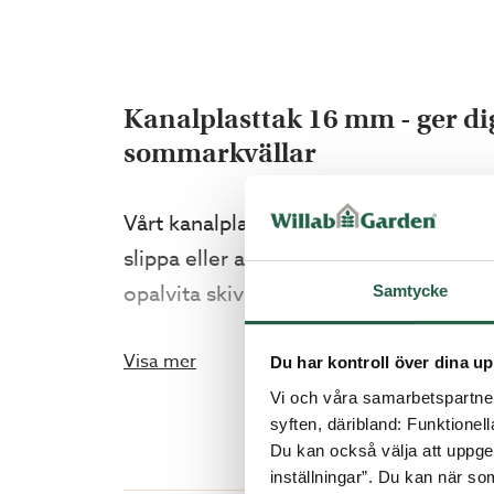
Kanalplasttak 16 mm - ger dig
sommarkvällar
Vårt kanalplasttak med X-struktur ger 
slippa eller alternativt använda färre 
opalvita skivorna dämpar ljuset. Dessu
Samtycke
ställda krav på byggnadsprodukter. Pri
Visa mer
Du har kontroll över dina up
Vad får jag som kund?
Vi och våra samarbetspartner 
syften, däribland: Funktionel
Du kan också välja att uppge 
Marknadens starkaste tak!
inställningar”. Du kan när som