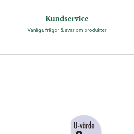
veras i färgen vit
Kundservice
Vanliga frågor & svar om produkter
kräver en minimilutning på 4 grader (=7 cm/m) .
dubbla kanaler. Kanalerna gör att kondens fälls ut in
idan av taket.
nalplast-skivorna levereras alltid okapade. Vid be
dad såg.
kaste och styvaste isolertak. Isolertakets konstru
rt med traditionell kanalplast. Det gör att du kan s
rreglar ingår ej vid av köp av komplett tak