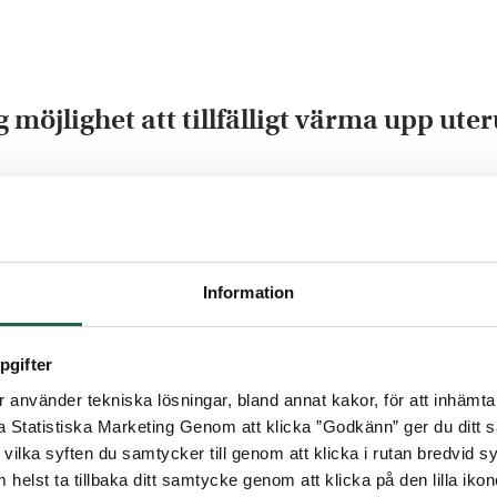
 möjlighet att tillfälligt värma upp ut
en ökad bärighet och styvhet jämfört med traditione
tvärreglar när du bygger taket. Vårt kanalplasttak ge
tom är det P-märkt, vilket innebär att det uppfyll
Information
serna avser komplett tak inkl. profilsystem.
pgifter
använder tekniska lösningar, bland annat kakor, för att inhämta 
la Statistiska Marketing Genom att klicka ”Godkänn” ger du ditt s
vilka syften du samtycker till genom att klicka i rutan bredvid s
 helst ta tillbaka ditt samtycke genom att klicka på den lilla iko