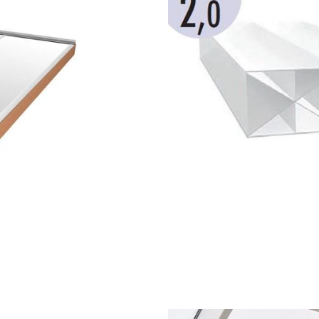
tak
t uterum kan du nu få ditt tak exaktkapat. Låt oss 
 mått. Med exaktkapning slipper du städa plast- oc
d om allt spill och ser till att det återanvänds til
 för att skapa en korrekt ritning, unik för ditt ute
 ansluts till vägg. Önskas list till fristående uter
86 00
! Önskar du en större totalbredd än de angivna m