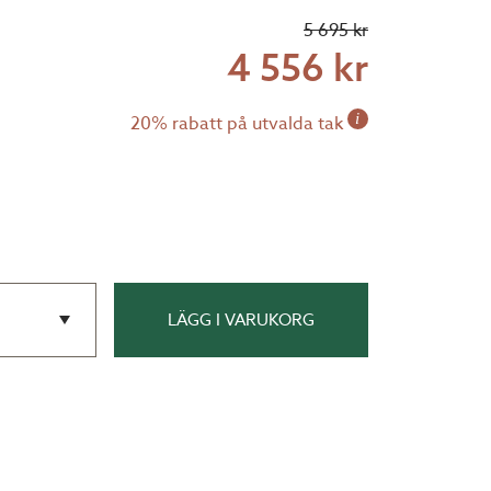
5 695 kr
4 556 kr
i
20% rabatt på utvalda tak
LÄGG I VARUKORG