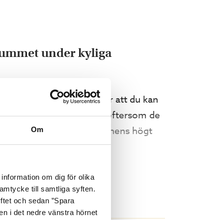
erummet under kyliga
ll kanalplast. Det innebär att du kan
r ett behagligt ljusinsläpp eftersom de
er EU:s, Sveriges och branchens högt
Om
information om dig för olika
amtycke till samtliga syften.
yftet och sedan ”Spara
nen i det nedre vänstra hörnet