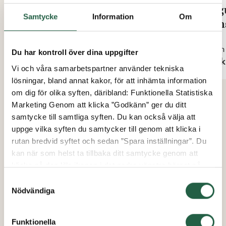
Glas till taklucka Euro-Serre
T-g
Samtycke
Information
Om
fön
Från
595 kr
Från
Du har kontroll över dina uppgifter
56 k
Vi och våra samarbetspartner använder tekniska
lösningar, bland annat kakor, för att inhämta information
om dig för olika syften, däribland: Funktionella Statistiska
Marketing Genom att klicka ”Godkänn” ger du ditt
samtycke till samtliga syften. Du kan också välja att
uppge vilka syften du samtycker till genom att klicka i
rutan bredvid syftet och sedan ”Spara inställningar”. Du
kan när som helst ta tillbaka ditt samtycke genom att
klicka på den lilla ikonen i det nedre vänstra hörnet på
sidan. Klicka på länken för att läsa mer om hur vi
Samtyckesval
använder kakor och andra tekniska lösningar och hur vi
Nödvändiga
inhämtar och behandlar personuppgifter.
Funktionella
Ta reda på mer om cookies Googles sekretesspolicy