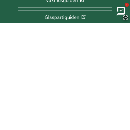
Växthusguiden
1
Glaspartiguiden
−
Takguiden
Altanguiden
ANMÄL DIG TILL VÅRT NYHETSBREV!
Få tips & råd, information och erbjudanden
direkt till din inkorg.
Skriv din mail här
SKICKA