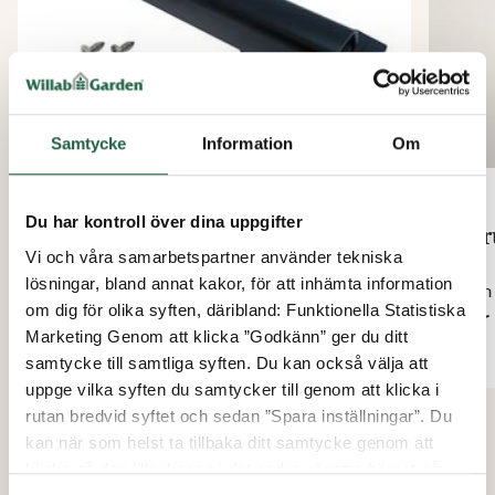
Samtycke
Information
Om
Du har kontroll över dina uppgifter
Handtag till ventlucka
Skr
Vi och våra samarbetspartner använder tekniska
lösningar, bland annat kakor, för att inhämta information
Från
Från
om dig för olika syften, däribland: Funktionella Statistiska
149 kr
2 kr
Marketing Genom att klicka ”Godkänn” ger du ditt
samtycke till samtliga syften. Du kan också välja att
uppge vilka syften du samtycker till genom att klicka i
rutan bredvid syftet och sedan ”Spara inställningar”. Du
kan när som helst ta tillbaka ditt samtycke genom att
klicka på den lilla ikonen i det nedre vänstra hörnet på