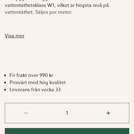
vattentäthetsklass W1, vilket är högsta nivå på
vattentäthet. Säljes per meter.
Teknisk data:
Visa mer
Ånggenomgångsmotstånd Sd (m) 0,03
Ånggenomgångsmotstånd Z (s/m) 1200
Vattentäthetsklass W1
Uppbyggnad Mikroporös polypropylen belagd med
PP-fiberduk
P-märkt Ja
Fri frakt över 990 kr
AMA Hus JSG.4
Prisvärt med hög kvalitet
BVB Accepteras Ja
Leverans från vecka 33
Sundahus A Ja
Svanen Ja
Miljöbyggnad Guld Ja