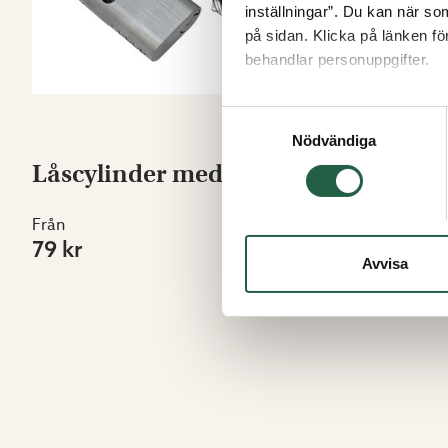
inställningar”. Du kan när som
på sidan. Klicka på länken f
behandlar personuppgifter.
Ta reda på mer om cookies
Samtyckesval
Nödvändiga
Låscylinder med skruv
Låskloss
Från
Från
79 kr
15 kr
Avvisa