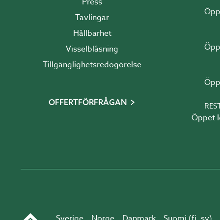
Press
Tävlingar
Hållbarhet
Visselblåsning
Tillgänglighetsredogörelse
OFFERTFÖRFRÅGAN
RES
Öppet Idag 10:00 - 1
Sverige
Norge
Danmark
Suomi (
fi
,
sv
)