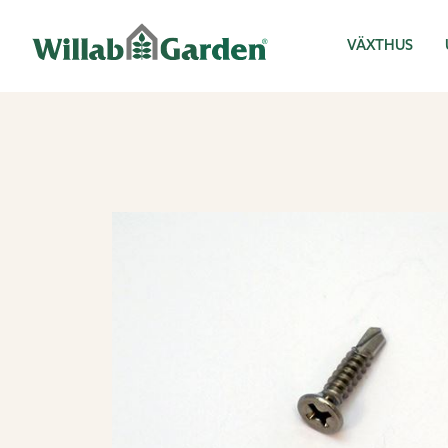
Willab Garden
VÄXTHUS