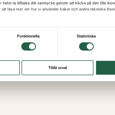
 helst ta tillbaka ditt samtycke genom att klicka på den lilla iko
ör att läsa mer om hur vi använder kakor och andra tekniska lösn
 Googles sekretesspolicy
Funktionella
Statistiska
 - reservdel
Dräneringstejp till
50mm kanalplastt
Från
Tillåt urval
160 kr