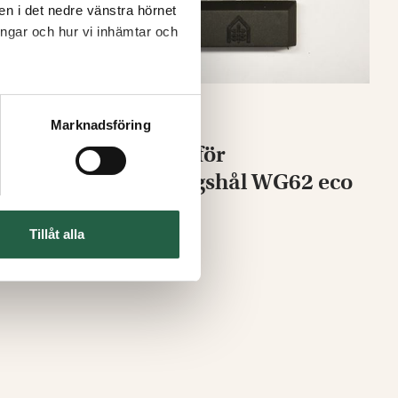
nen i det nedre vänstra hörnet
ingar och hur vi inhämtar och
Marknadsföring
 32, 40,
Täcklock för
ak
dräneringshål WG62 eco
Från
Tillåt alla
2 kr