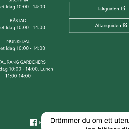
BROMMA
Öppet Idag 10:00 - 14:00
Takguiden
BÅSTAD
Altanguiden
Öppet Idag 10:00 - 14:00
MUNKEDAL
Öppet Idag 10:00 - 14:00
TAURANG GARDENERS
4:00, Lunch
11:00-14:00
Drömmer du om ett uteru
Facebook
Instagram