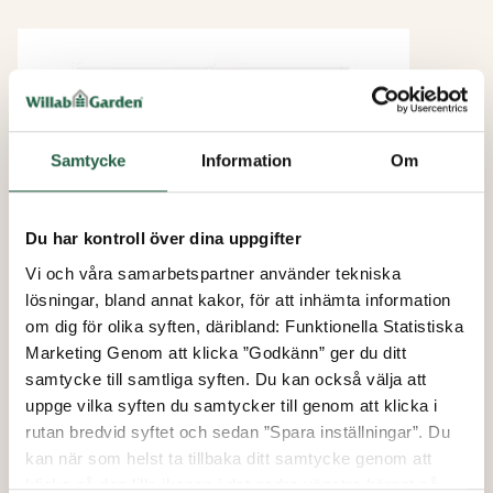
Samtycke
Information
Om
Du har kontroll över dina uppgifter
Vi och våra samarbetspartner använder tekniska
lösningar, bland annat kakor, för att inhämta information
om dig för olika syften, däribland: Funktionella Statistiska
Vinter Plus
Marketing Genom att klicka ”Godkänn” ger du ditt
WG 82 Skjutfönsterparti 2-del
samtycke till samtliga syften. Du kan också välja att
uppge vilka syften du samtycker till genom att klicka i
Från
rutan bredvid syftet och sedan ”Spara inställningar”. Du
29 995 kr
kan när som helst ta tillbaka ditt samtycke genom att
klicka på den lilla ikonen i det nedre vänstra hörnet på