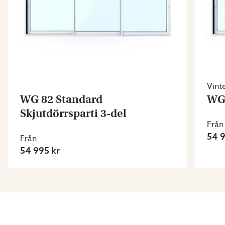
Vint
WG 82 Standard
WG 
Skjutdörrsparti 3-del
Från
54 9
Från
54 995 kr