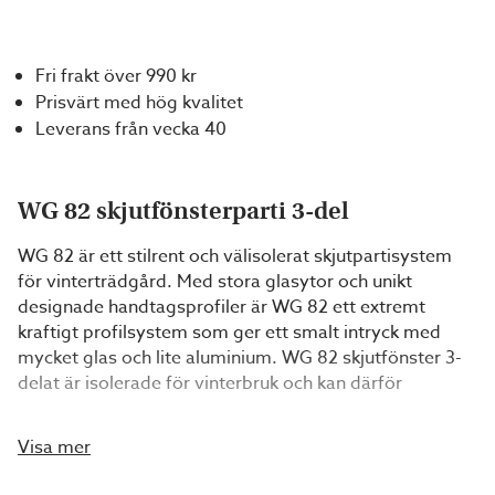
Fri frakt över 990 kr
Prisvärt med hög kvalitet
Leverans från vecka 40
WG 82 skjutfönsterparti 3-del
WG 82 är ett stilrent och välisolerat skjutpartisystem
för vinterträdgård. Med stora glasytor och unikt
designade handtagsprofiler är WG 82 ett extremt
kraftigt profilsystem som ger ett smalt intryck med
mycket glas och lite aluminium. WG 82 skjutfönster 3-
delat är isolerade för vinterbruk och kan därför
användas i till exempel uterum som nyttjas året om.
Med modern design och kvalitet i varje detalj ger dessa
Visa mer
skjutbara fönsterpartier en mycket gedigen och elegant
känsla. Partiet består av 28 mm vinterisolerglas med