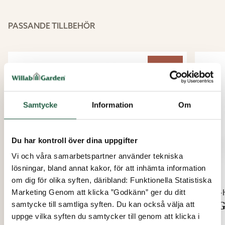
PASSANDE TILLBEHÖR
KÖP FLER*
Samtycke
Information
Om
Du har kontroll över dina uppgifter
Vi och våra samarbetspartner använder tekniska
lösningar, bland annat kakor, för att inhämta information
om dig för olika syften, däribland: Funktionella Statistiska
Vår-Höst Plus
Vår-
Marketing Genom att klicka ”Godkänn” ger du ditt
WG 62eco Fast fönster
WG 
samtycke till samtliga syften. Du kan också välja att
uppge vilka syften du samtycker till genom att klicka i