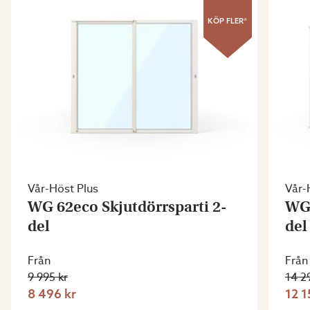
KÖP FLER*
Vår-Höst Plus
Vår-
WG 62eco Skjutdörrsparti 2-
WG 
del
del
Från
Från
9 995 kr
14 2
8 496 kr
12 1