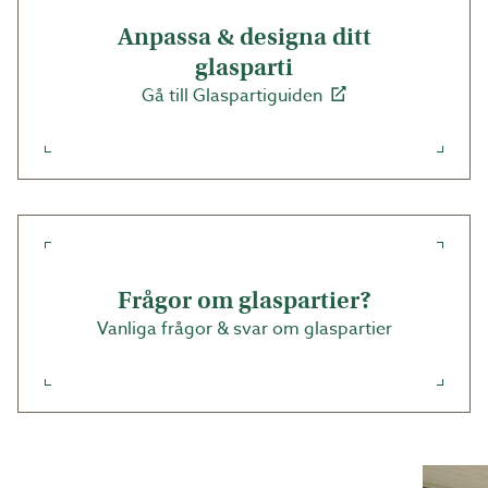
har dessutom dolda skruvhål då du efter
Anpassa & designa ditt
monteringen fäster en täcklocks-ram runt partiet.
Denna serie kan även beställas i specialmått. Ange
glasparti
måtten på H1 och H2 enligt bild utifrån sett. Minsta
Gå till Glaspartiguiden
höjd 100 mm.
Alla mått avser hålmått. Mer info finner du under
rubriken Bygghjälp/ monteringsanvisningar.
Vi lämnar fem års garanti på våra uterumspartier.
Garantin avser fel som rör konstruktion, bearbetning
eller material. Gäller även glas avseende
fabrikationsfel
Frågor om glaspartier?
Vanliga frågor & svar om glaspartier