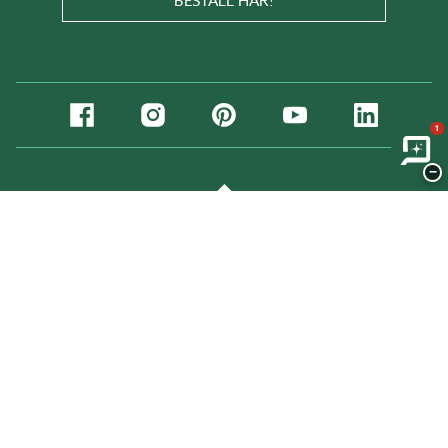
BESTÄLL HÄR!
1
−
Sverige
Norge
Danmark
Suomi (
fi
,
sv
)
Deutschland
© Copyright Willab Garden 2026
Integritetspolicy personuppgifter
Cookies
Logga in