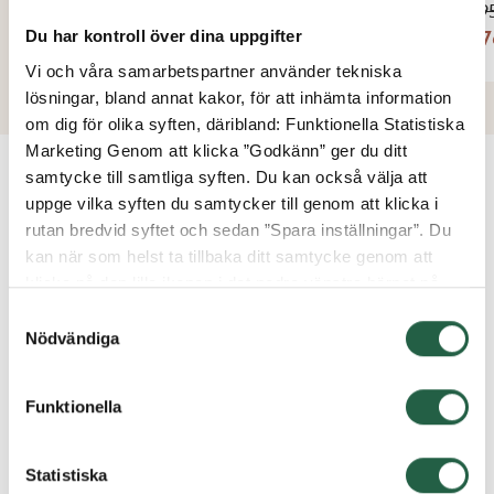
2 79
Från
2 37
Du har kontroll över dina uppgifter
1 895 kr
Vi och våra samarbetspartner använder tekniska
lösningar, bland annat kakor, för att inhämta information
om dig för olika syften, däribland: Funktionella Statistiska
Marketing Genom att klicka ”Godkänn” ger du ditt
samtycke till samtliga syften. Du kan också välja att
VANLIGA FRÅGOR OCH SVAR
uppge vilka syften du samtycker till genom att klicka i
rutan bredvid syftet och sedan ”Spara inställningar”. Du
kan när som helst ta tillbaka ditt samtycke genom att
klicka på den lilla ikonen i det nedre vänstra hörnet på
Kan jag beställa partier i specialmått?
sidan. Klicka på länken för att läsa mer om hur vi
Samtyckesval
använder kakor och andra tekniska lösningar och hur vi
Nödvändiga
inhämtar och behandlar personuppgifter.
Vad är säkerhetsglas?
Funktionella
Ta reda på mer om cookies Googles sekretesspolicy
Statistiska
Vad innebär rätvänt och spegelvänt?