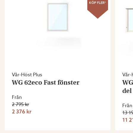
KÖP FLER*
Vår-Höst Plus
Vår-
WG 62eco Fast fönster
WG 
del
Från
2 795 kr
Från
2 376 kr
13 1
11 2