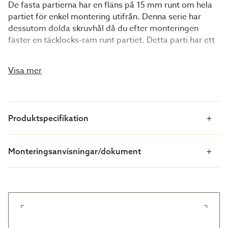
De fasta partierna har en fläns på 15 mm runt om hela
partiet för enkel montering utifrån. Denna serie har
dessutom dolda skruvhål då du efter monteringen
fäster en täcklocks-ram runt partiet. Detta parti har ett
öppningsbart ventilationsfönster.
Visa mer
WG 62eco är ett dubbelglas med argongas mellan
glasen. Dessutom är ett av glasen ett energiglas. Tack
vare säkerhetsisolerglaset (4 mm säkerhetsenergiglas
+ 9 mm argongas + 4 mm säkerhetsglas) så ökar
Produktspecifikation
isolerförmågan och säsongen. Med dessa partier kan
du använda uterummet från tidig vår till sen höst då
den lämpar sig väl för tillfällig uppvärmning.
Monteringsanvisningar/dokument
Denna serie kan även beställas i specialmått. De fasta
partierna med ventilationsfönster kan endast
specialbeställas på höjden, bredden är alltid 900 mm.