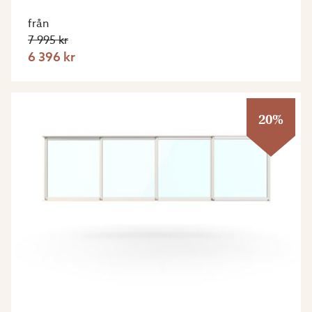
från
7 995 kr
6 396 kr
20%