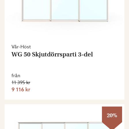
Vår-Höst
WG 50 Skjutdörrsparti 3-del
från
11 395 kr
9 116 kr
20%