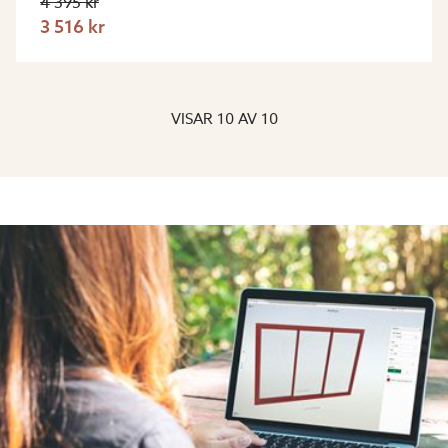
4 395 kr
3 516 kr
VISAR
10
AV
10