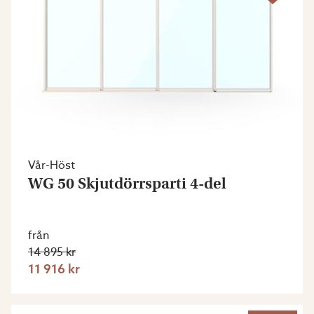
Vår-Höst
WG 50 Skjutdörrsparti 4-del
från
14 895 kr
11 916 kr