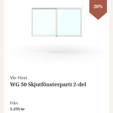
20%
Vår-Höst
WG 50 Skjutfönsterparti 2-del
från
5 295 kr