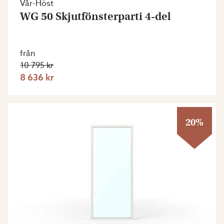
Vår-Höst
WG 50 Skjutfönsterparti 4-del
från
10 795 kr
8 636 kr
20%