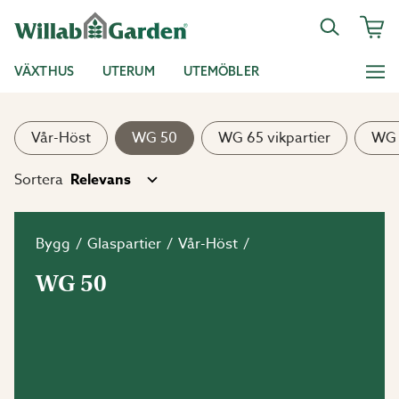
VÄXTHUS
UTERUM
UTEMÖBLER
Vår-Höst
WG 50
WG 65 vikpartier
WG 
Sortera
Bygg
Glaspartier
Vår-Höst
WG 50