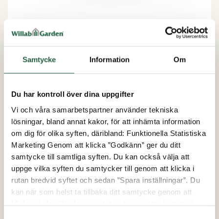
Vår-Höst
WG 50 Fast vägg
Samtycke
Information
Om
från
Du har kontroll över dina uppgifter
1 795 kr
Vi och våra samarbetspartner använder tekniska
1 436 kr
lösningar, bland annat kakor, för att inhämta information
om dig för olika syften, däribland: Funktionella Statistiska
Marketing Genom att klicka ”Godkänn” ger du ditt
20%
samtycke till samtliga syften. Du kan också välja att
uppge vilka syften du samtycker till genom att klicka i
rutan bredvid syftet och sedan ”Spara inställningar”. Du
kan när som helst ta tillbaka ditt samtycke genom att
klicka på den lilla ikonen i det nedre vänstra hörnet på
sidan. Klicka på länken för att läsa mer om hur vi
Samtyckesval