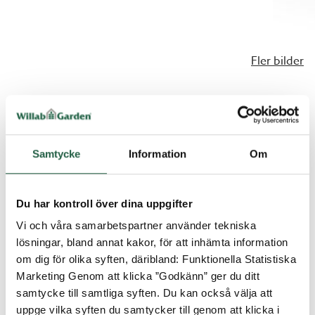
Fler bilder
Samtycke
Information
Om
VANLIGA FRÅGOR OCH SVAR
Du har kontroll över dina uppgifter
Kan jag beställa partier i specialmått?
Vi och våra samarbetspartner använder tekniska
lösningar, bland annat kakor, för att inhämta information
om dig för olika syften, däribland: Funktionella Statistiska
Marketing Genom att klicka ”Godkänn” ger du ditt
Vad är säkerhetsglas?
samtycke till samtliga syften. Du kan också välja att
uppge vilka syften du samtycker till genom att klicka i