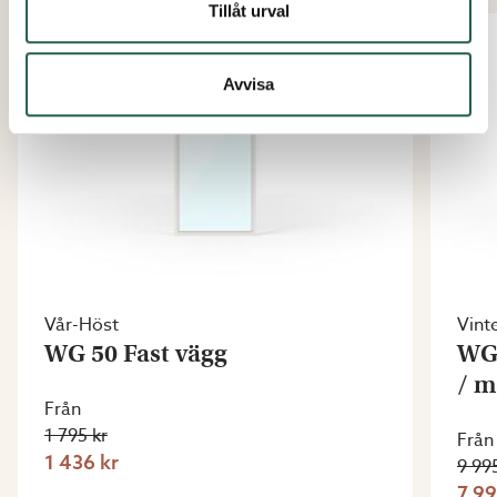
Tillåt urval
20%
Avvisa
Vår-Höst
Vint
WG 50 Fast vägg
WG 
/ m
Från
1 795 kr
Från
1 436 kr
9 99
7 99