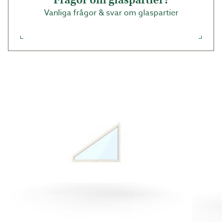
på Höjd 1 (H2) och Höjd 2 (H2) enligt bild utifrån
Vanliga frågor & svar om glaspartier
sett.
Alla mått avser hålmått. Mer info finner du under
rubriken Bygghjälp/ monteringsanvisningar.
Vi lämnar fem års garanti på våra uterumspartier.
Garantin avser fel som rör konstruktion, bearbetning
eller material. Gäller även glas avseende
fabrikationsfel