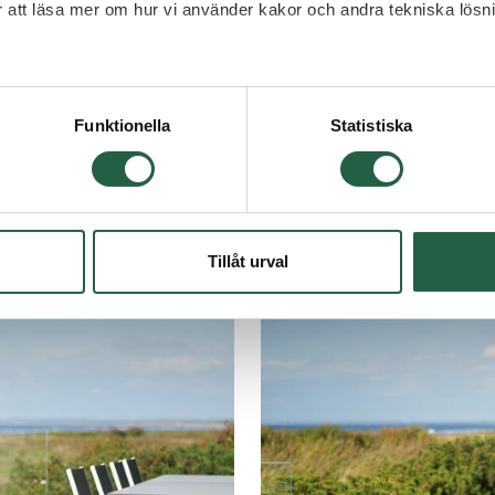
Vanliga frågor & svar produkter
ör att läsa mer om hur vi använder kakor och andra tekniska lösn
 Googles sekretesspolicy
Funktionella
Statistiska
Tillåt urval