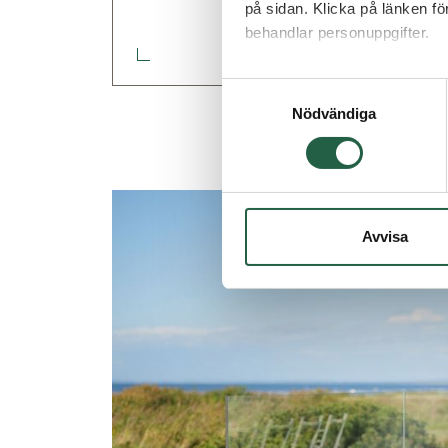
på sidan. Klicka på länken f
behandlar personuppgifter.
Ta reda på mer om cookies
Samtyckesval
Nödvändiga
Avvisa