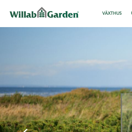
Willab Garden
VÄXTHUS