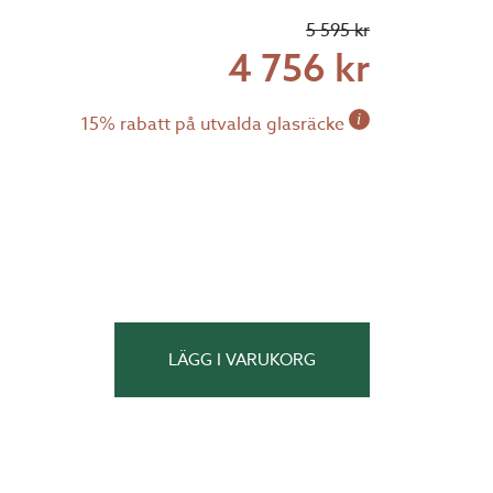
5 595 kr
4 756 kr
i
15% rabatt på utvalda glasräcke
LÄGG I VARUKORG