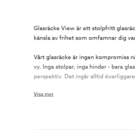
Glasräcke View är ett stolpfritt glasrä
känsla av frihet som omfamnar dig varj
Vårt glasräcke är ingen kompromiss n
vy. Inga stolpar, inga hinder - bara g
perspektiv. Det ingår alltid överliggar
Visa mer
Om du önskar beställa Glasräcke View 