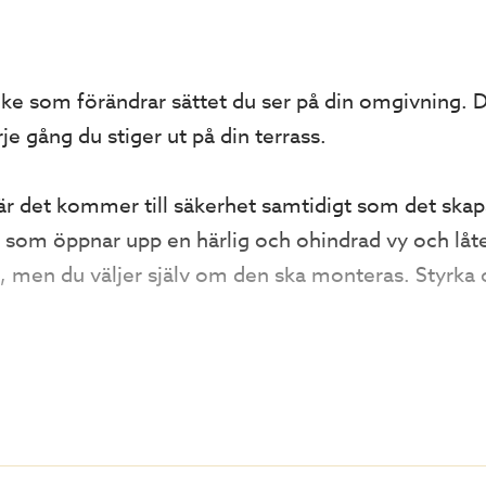
cke som förändrar sättet du ser på din omgivning. De
e gång du stiger ut på din terrass.
är det kommer till säkerhet samtidigt som det sk
las som öppnar upp en härlig och ohindrad vy och låt
e, men du väljer själv om den ska monteras. Styrka o
i anpassade mått, vänligen kontakta våra säljare.