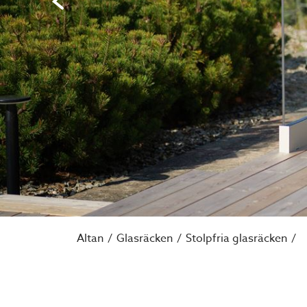
Altan
Glasräcken
Stolpfria glasräcken